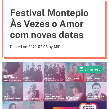
e
Festival Montepio
s
Às Vezes o Amor
com novas datas
Posted on
2021-02-06
by
MIP
E
2 min read
s
t
i
m
a
t
e
d
r
e
a