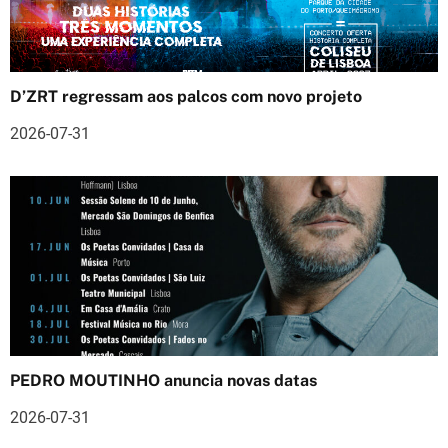
o
d
D’ZRT regressam aos palcos com novo projeto
e
2026-07-31
a
r
t
i
g
o
s
PEDRO MOUTINHO anuncia novas datas
2026-07-31