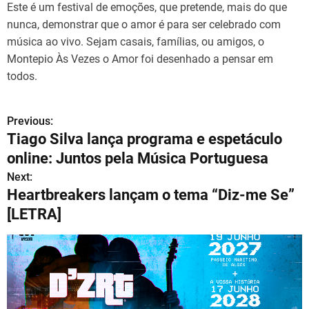
Este é um festival de emoções, que pretende, mais do que
nunca, demonstrar que o amor é para ser celebrado com
música ao vivo. Sejam casais, famílias, ou amigos, o
Montepio Às Vezes o Amor foi desenhado a pensar em
todos.
Previous:
N
Tiago Silva lança programa e espetáculo
a
online: Juntos pela Música Portuguesa
v
Next:
Heartbreakers lançam o tema “Diz-me Se”
e
[LETRA]
g
a
ç
ã