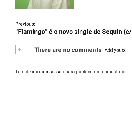
Previous:
N
“Flamingo” é o novo single de Sequin (c/
a
v
+
There are no comments
Add yours
e
g
Tem de
iniciar a sessão
para publicar um comentário.
a
ç
ã
o
d