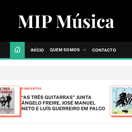
MIP Música
QUEM SOMOS
INÍCIO
CONTACTO
C
CONCERTOS
FESTIVAIS
a
NTA
BONS SONS anuncia primeiros 
t
NUEL
do cartaz
EM PALCO
e
g
o
r