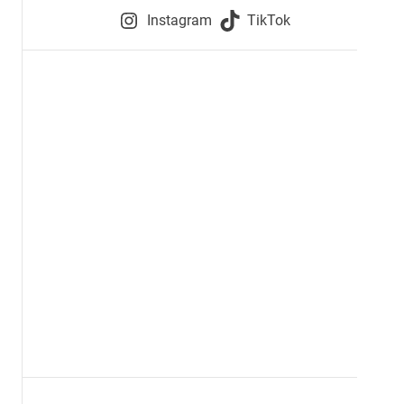
e
Instagram
TikTok
i
e
s