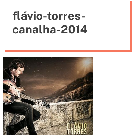
e
flávio-torres-
s
canalha-2014