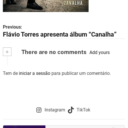
Previous:
N
Flávio Torres apresenta álbum “Canalha”
a
v
+
There are no comments
Add yours
e
g
Tem de
iniciar a sessão
para publicar um comentário.
a
ç
ã
Instagram
TikTok
o
d