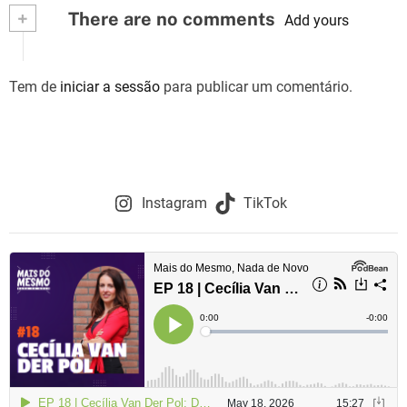
+
There are no comments
e
Add yours
g
Tem de
iniciar a sessão
para publicar um comentário.
a
ç
ã
o
Instagram
TikTok
d
e
a
r
t
i