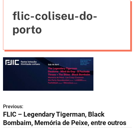
e
flic-coliseu-do-
s
porto
Previous:
N
FLIC – Legendary Tigerman, Black
a
Bombaim, Memória de Peixe, entre outros
v