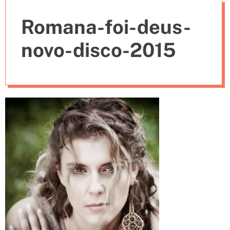
e
Romana-foi-deus-
s
novo-disco-2015