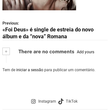
Previous:
N
«Foi Deus» é single de estreia do novo
a
álbum e da “nova” Romana
v
+
There are no comments
e
Add yours
g
Tem de
iniciar a sessão
para publicar um comentário.
a
ç
ã
o
Instagram
TikTok
d