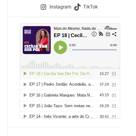
e
Instagram
TikTok
i
e
s