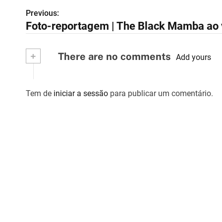
Previous:
N
Foto-reportagem | The Black Mamba ao
a
v
+
There are no comments
Add yours
e
g
Tem de
iniciar a sessão
para publicar um comentário.
a
ç
ã
o
d
e