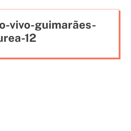
i
e
o-vivo-guimarães-
s
urea-12