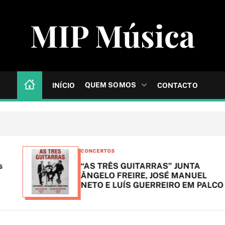
MIP Música
QUEM SOMOS
INÍCIO
CONTACTO
C
CONCERTOS
a
“AS TRÊS GUITARRAS” JUNTA
t
ÂNGELO FREIRE, JOSÉ MANUEL
NETO E LUÍS GUERREIRO EM PALCO
e
g
o
r