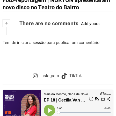
Foto-reportagem | NORTON apresentaram
a
novo disco no Teatro do Bairro
v
+
There are no comments
e
Add yours
g
Tem de
iniciar a sessão
para publicar um comentário.
a
ç
ã
o
Instagram
TikTok
d
e
a
r