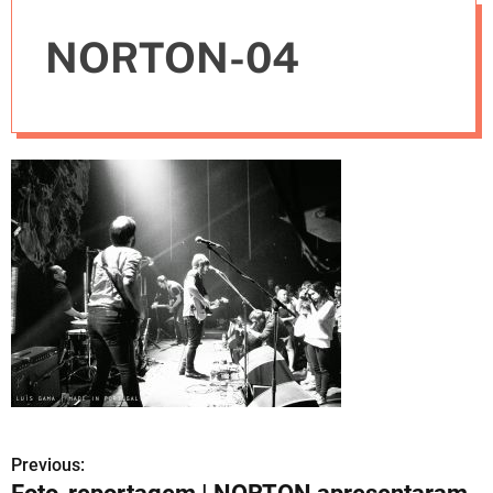
e
NORTON-04
s
Previous:
N