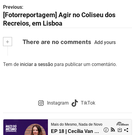
Previous:
N
[Fotorreportagem] Agir no Coliseu dos
a
Recreios, em Lisboa
v
+
There are no comments
e
Add yours
g
Tem de
iniciar a sessão
para publicar um comentário.
a
ç
ã
o
Instagram
TikTok
d
e
a