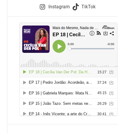
e
Instagram
TikTok
i
e
s