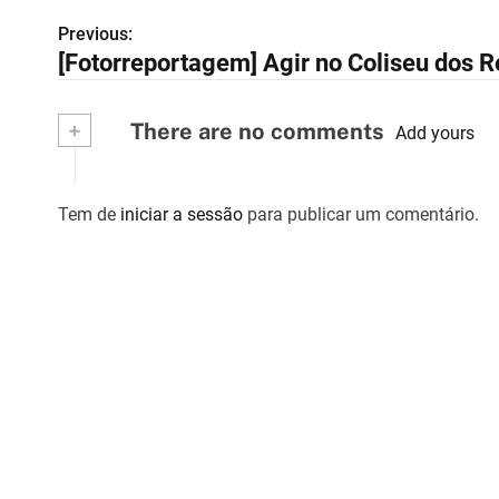
Previous:
N
[Fotorreportagem] Agir no Coliseu dos R
a
v
+
There are no comments
Add yours
e
g
Tem de
iniciar a sessão
para publicar um comentário.
a
ç
ã
o
d
e