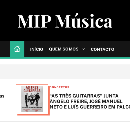
MIP Música
QUEM SOMOS
INÍCIO
CONTACTO
C
CONCERTOS
a
“AS TRÊS GUITARRAS” JUNTA
t
ÂNGELO FREIRE, JOSÉ MANUEL
NETO E LUÍS GUERREIRO EM PALCO
e
g
o
r