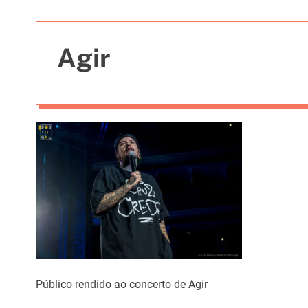
t
i
e
Agir
s
Público rendido ao concerto de Agir