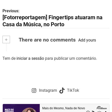
Previous:
N
[Fotorreportagem] Fingertips atuaram na
a
Casa da Música, no Porto
v
+
There are no comments
e
Add yours
g
Tem de
iniciar a sessão
para publicar um comentário.
a
ç
ã
o
Instagram
TikTok
d
e