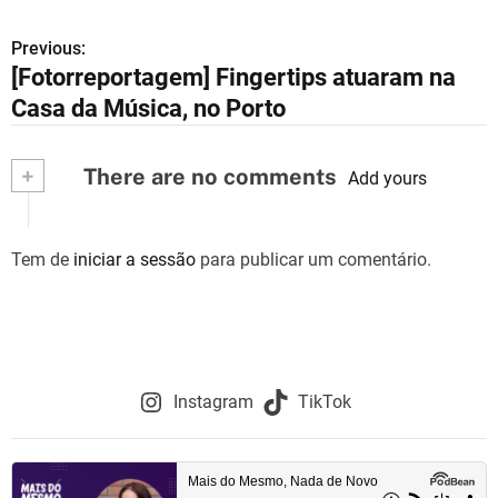
Previous:
N
[Fotorreportagem] Fingertips atuaram na
a
Casa da Música, no Porto
v
+
There are no comments
e
Add yours
g
Tem de
iniciar a sessão
para publicar um comentário.
a
ç
ã
o
Instagram
TikTok
d
e