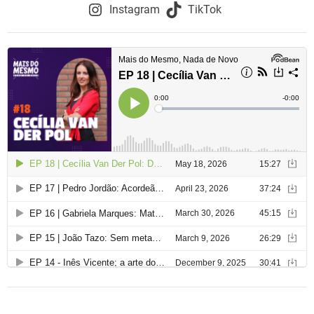
o
Instagram
TikTok
d
e
a
r
t
i
g
o
s