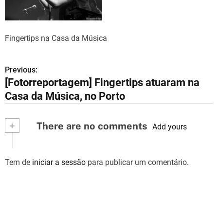
Fingertips na Casa da Música
Previous:
N
[Fotorreportagem] Fingertips atuaram na
a
Casa da Música, no Porto
v
+
There are no comments
e
Add yours
g
Tem de
iniciar a sessão
para publicar um comentário.
a
ç
ã