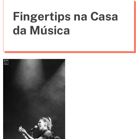
e
Fingertips na Casa
s
da Música