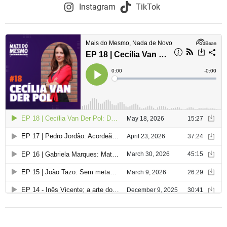
o
Instagram
TikTok
d
e
a
r
t
i
g
o
s