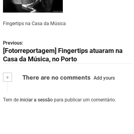
Fingertips na Casa da Música
Previous:
N
[Fotorreportagem] Fingertips atuaram na
a
Casa da Música, no Porto
v
+
There are no comments
e
Add yours
g
Tem de
iniciar a sessão
para publicar um comentário.
a
ç
ã