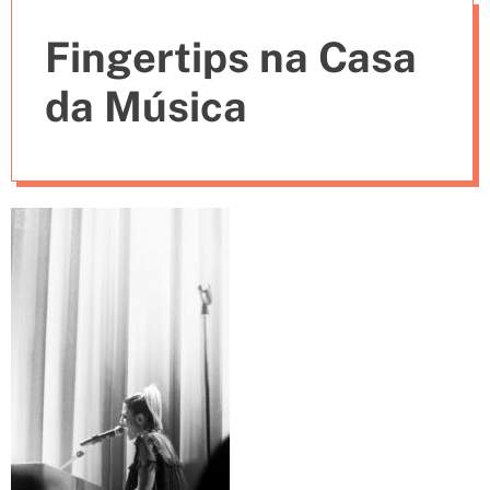
e
Fingertips na Casa
s
da Música