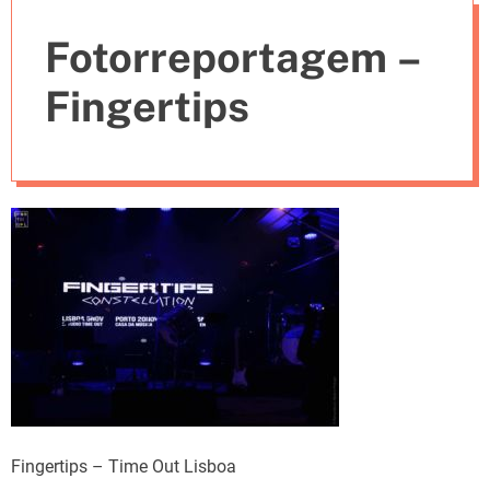
e
Fotorreportagem –
s
Fingertips
Fingertips – Time Out Lisboa