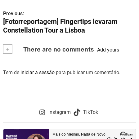
Previous:
N
[Fotorreportagem] Fingertips levaram
a
Constellation Tour a Lisboa
v
+
There are no comments
e
Add yours
g
Tem de
iniciar a sessão
para publicar um comentário.
a
ç
ã
o
Instagram
TikTok
d
e