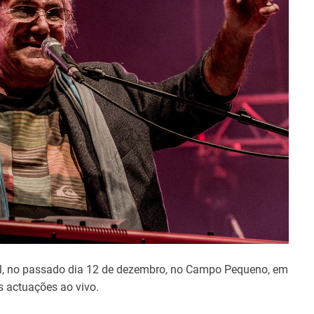
t
i
m
e
l, no passado dia 12 de dezembro, no Campo Pequeno, em
 actuações ao vivo.