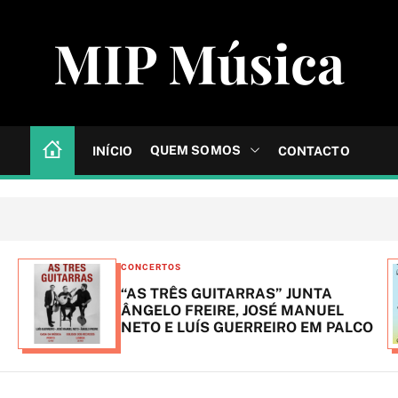
MIP Música
QUEM SOMOS
INÍCIO
CONTACTO
C
CONCERTOS
a
“AS TRÊS GUITARRAS” JUNTA
t
ÂNGELO FREIRE, JOSÉ MANUEL
NETO E LUÍS GUERREIRO EM PALCO
e
g
o
r