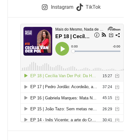
e
Instagram
TikTok
i
e
s