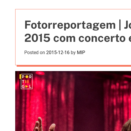
t
i
e
Fotorreportagem | J
s
2015 com concerto 
Posted on
2015-12-16
by
MIP