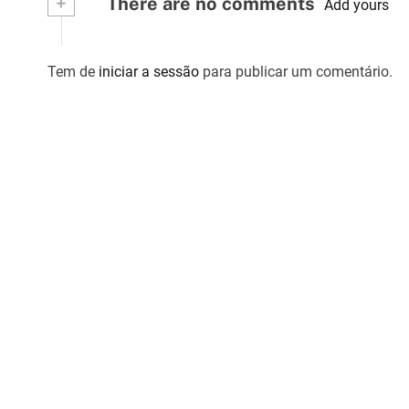
+
There are no comments
Add yours
t
i
Tem de
iniciar a sessão
para publicar um comentário.
g
o
s