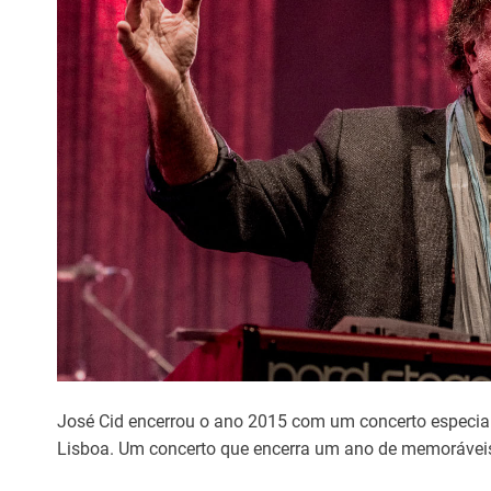
José Cid encerrou o ano 2015 com um concerto especia
Lisboa. Um concerto que encerra um ano de memoráveis