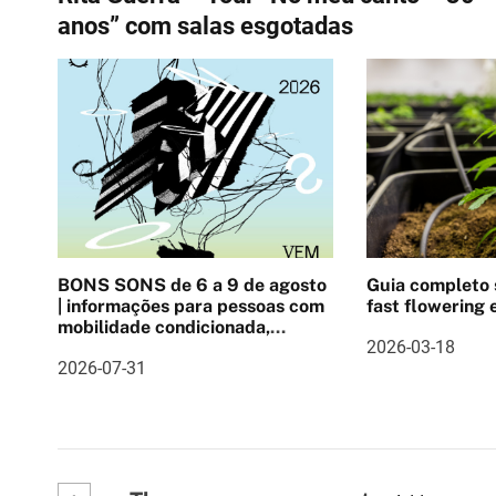
a
anos” com salas esgotadas
v
e
g
a
ç
ã
BONS SONS de 6 a 9 de agosto
Guia completo
o
| informações para pessoas com
fast flowering e
mobilidade condicionada,
d
2026-03-18
Pulseira cashlee, outras
2026-07-31
informações
e
a
r