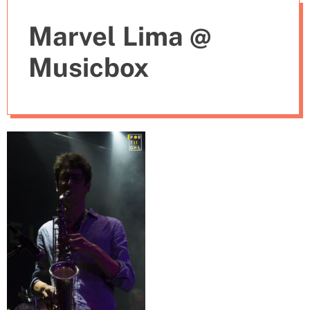
e
Marvel Lima @
s
Musicbox