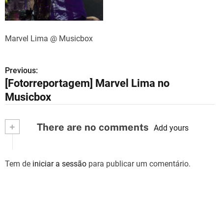
Marvel Lima @ Musicbox
Previous:
N
[Fotorreportagem] Marvel Lima no
a
Musicbox
v
+
There are no comments
e
Add yours
g
Tem de
iniciar a sessão
para publicar um comentário.
a
ç
ã