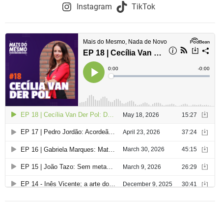
o
Instagram
TikTok
d
e
a
r
t
i
g
o
s