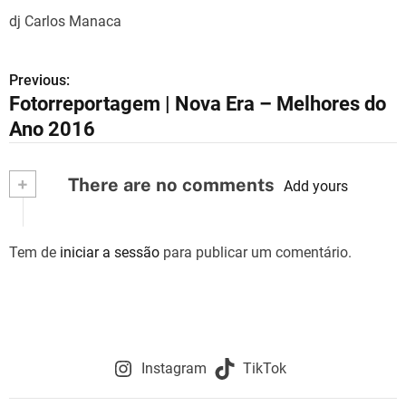
dj Carlos Manaca
Previous:
N
Fotorreportagem | Nova Era – Melhores do
a
Ano 2016
v
+
There are no comments
e
Add yours
g
Tem de
iniciar a sessão
para publicar um comentário.
a
ç
ã
o
Instagram
TikTok
d