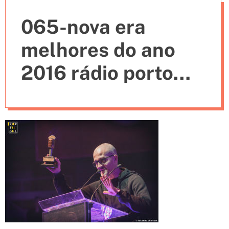
e
065-nova era
s
melhores do ano
2016 rádio porto
(36)