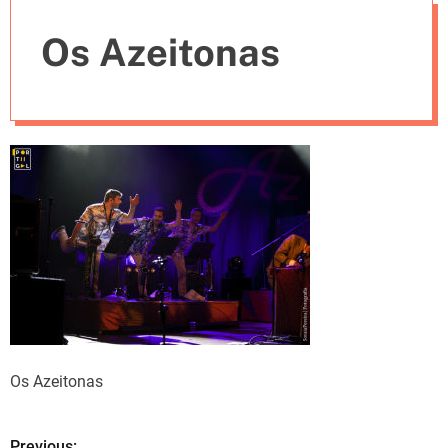
e
Os Azeitonas
s
Os Azeitonas
Previous: