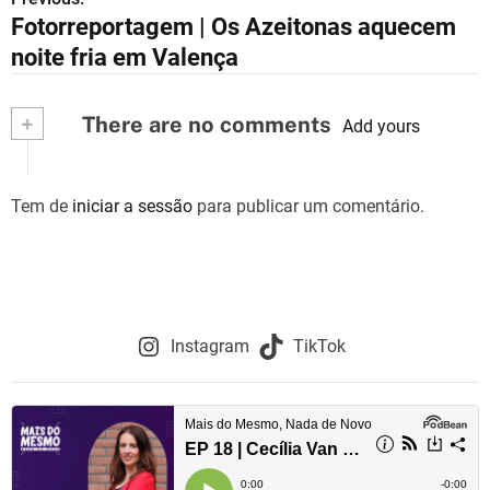
N
Fotorreportagem | Os Azeitonas aquecem
a
noite fria em Valença
v
+
There are no comments
e
Add yours
g
Tem de
iniciar a sessão
para publicar um comentário.
a
ç
ã
o
Instagram
TikTok
d
e
a