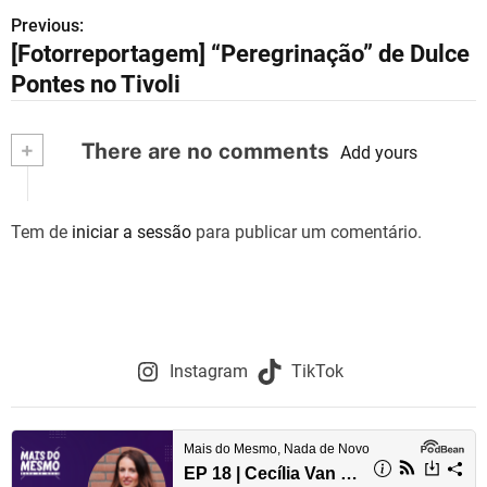
Previous:
N
[Fotorreportagem] “Peregrinação” de Dulce
a
Pontes no Tivoli
v
+
There are no comments
e
Add yours
g
Tem de
iniciar a sessão
para publicar um comentário.
a
ç
ã
o
Instagram
TikTok
d
e
a