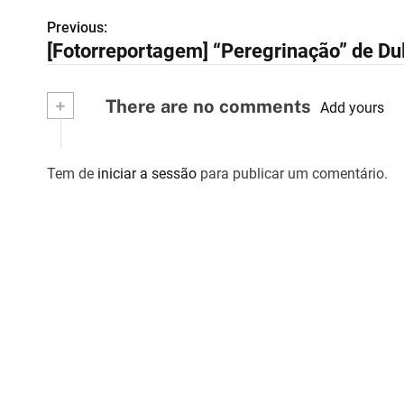
Previous:
N
[Fotorreportagem] “Peregrinação” de Dul
a
v
+
There are no comments
Add yours
e
g
Tem de
iniciar a sessão
para publicar um comentário.
a
ç
ã
o
d
e