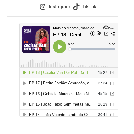
e
Instagram
TikTok
i
e
s