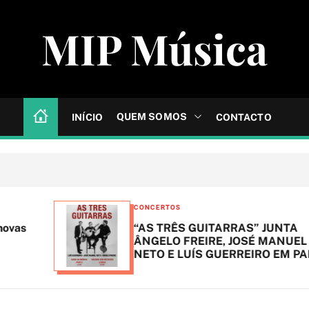
MIP Música
QUEM SOMOS
INÍCIO
CONTACTO
C
CONCERTOS
a
“AS TRÊS GUITARRAS” JUNTA
t
ÂNGELO FREIRE, JOSÉ MANUEL
NETO E LUÍS GUERREIRO EM PALCO
e
g
o
r