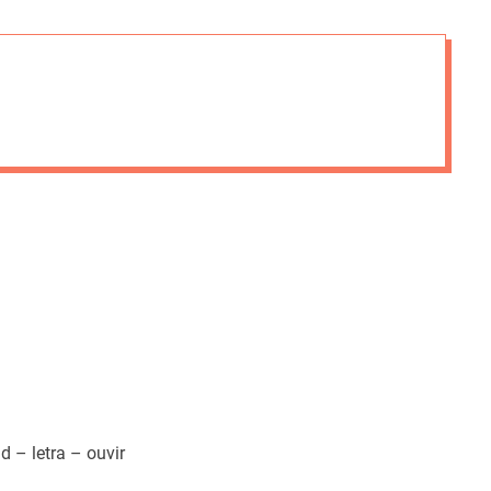
i
e
s
 – letra – ouvir