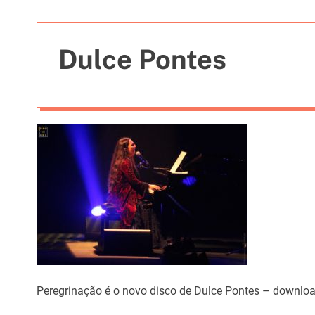
t
i
e
Dulce Pontes
s
Peregrinação é o novo disco de Dulce Pontes – download