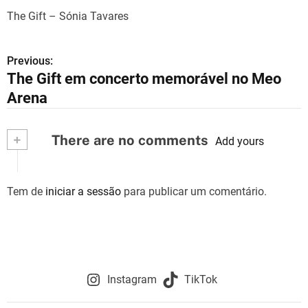
The Gift – Sónia Tavares
Previous:
N
The Gift em concerto memorável no Meo
a
Arena
v
+
There are no comments
e
Add yours
g
Tem de
iniciar a sessão
para publicar um comentário.
a
ç
ã
o
Instagram
TikTok
d