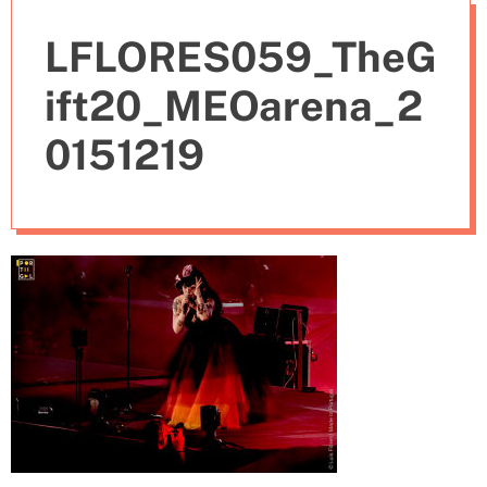
e
LFLORES059_TheG
s
ift20_MEOarena_2
0151219