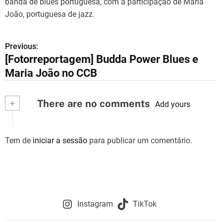
banda de blues portuguesa, com a participação de Maria
João, portuguesa de jazz.
Previous:
N
[Fotorreportagem] Budda Power Blues e
a
Maria João no CCB
v
+
There are no comments
e
Add yours
g
Tem de
iniciar a sessão
para publicar um comentário.
a
ç
ã
o
Instagram
TikTok
d