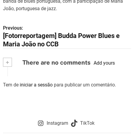
banda de blues portuguesa, com a participação de Maria
João, portuguesa de jazz.
Previous:
N
[Fotorreportagem] Budda Power Blues e
a
Maria João no CCB
v
+
There are no comments
e
Add yours
g
Tem de
iniciar a sessão
para publicar um comentário.
a
ç
ã
o
Instagram
TikTok
d