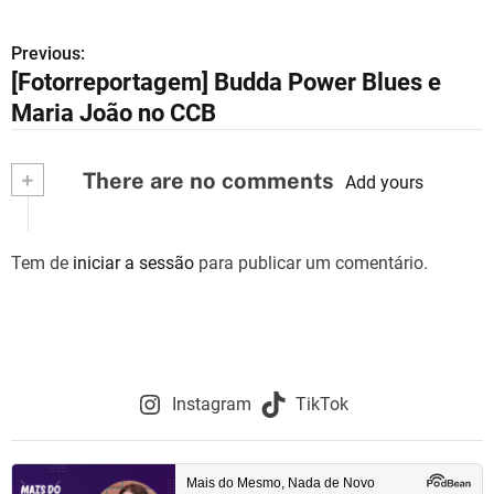
Previous:
N
[Fotorreportagem] Budda Power Blues e
a
Maria João no CCB
v
+
There are no comments
e
Add yours
g
Tem de
iniciar a sessão
para publicar um comentário.
a
ç
ã
o
Instagram
TikTok
d
e