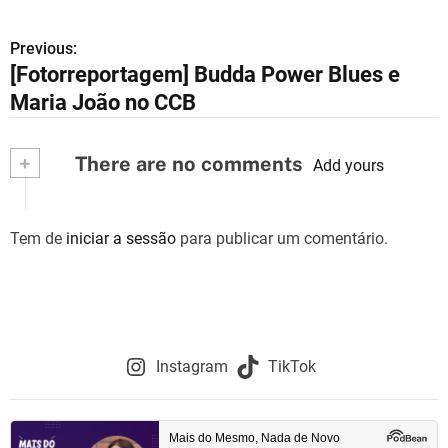
Previous:
N
[Fotorreportagem] Budda Power Blues e
a
Maria João no CCB
v
+
There are no comments
e
Add yours
g
Tem de
iniciar a sessão
para publicar um comentário.
a
ç
ã
o
Instagram
TikTok
d
e