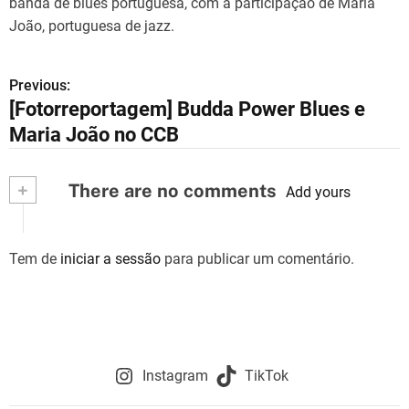
banda de blues portuguesa, com a participação de Maria
João, portuguesa de jazz.
Previous:
N
[Fotorreportagem] Budda Power Blues e
a
Maria João no CCB
v
+
There are no comments
e
Add yours
g
Tem de
iniciar a sessão
para publicar um comentário.
a
ç
ã
o
Instagram
TikTok
d