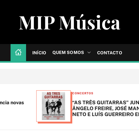
MIP Música
QUEM SOMOS
INÍCIO
CONTACTO
C
CONCERTOS
a
“AS TRÊS GUITARRAS” JUNTA
t
ÂNGELO FREIRE, JOSÉ MANUEL
NETO E LUÍS GUERREIRO EM PALCO
e
g
o
r