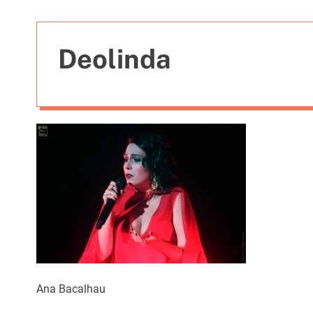
t
i
e
Deolinda
s
Ana Bacalhau