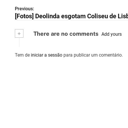
Previous:
N
[Fotos] Deolinda esgotam Coliseu de Lis
a
v
+
There are no comments
Add yours
e
g
Tem de
iniciar a sessão
para publicar um comentário.
a
ç
ã
o
d
e