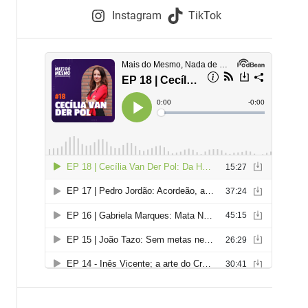
e
Instagram
TikTok
i
e
s