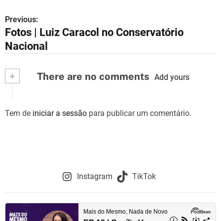
Previous:
N
Fotos | Luiz Caracol no Conservatório
a
Nacional
v
+
There are no comments
e
Add yours
g
Tem de
iniciar a sessão
para publicar um comentário.
a
ç
ã
o
Instagram
TikTok
d
e