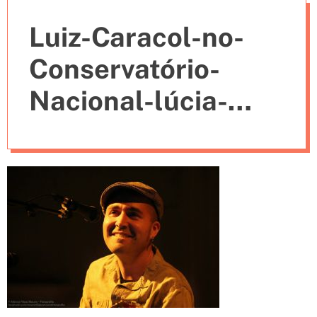
e
Luiz-Caracol-no-
s
Conservatório-
Nacional-lúcia-
moniz-15