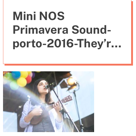
e
Mini NOS
s
Primavera Sound-
porto-2016-They’re
Heading West (18)