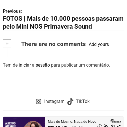
Previous:
N
FOTOS | Mais de 10.000 pessoas passaram
a
pelo Mini NOS Primavera Sound
v
+
There are no comments
e
Add yours
g
Tem de
iniciar a sessão
para publicar um comentário.
a
ç
ã
o
Instagram
TikTok
d
e