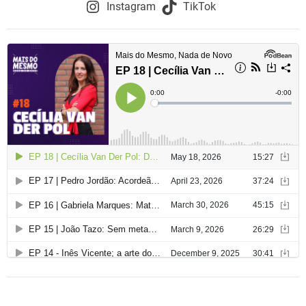
o
Instagram
TikTok
d
e
a
r
t
i
g
o
s