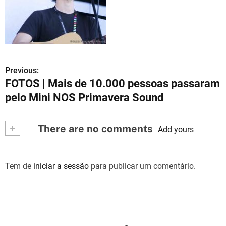
Previous:
N
FOTOS | Mais de 10.000 pessoas passaram
a
pelo Mini NOS Primavera Sound
v
+
There are no comments
e
Add yours
g
Tem de
iniciar a sessão
para publicar um comentário.
a
ç
ã