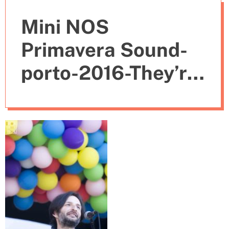
e
Mini NOS
s
Primavera Sound-
porto-2016-They’re
Heading West (24)