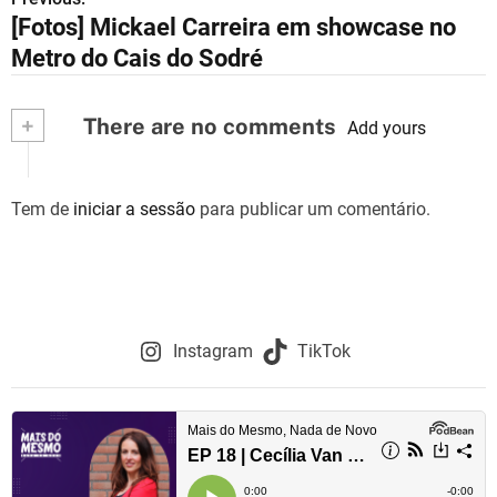
N
[Fotos] Mickael Carreira em showcase no
a
Metro do Cais do Sodré
v
+
There are no comments
e
Add yours
g
Tem de
iniciar a sessão
para publicar um comentário.
a
ç
ã
o
Instagram
TikTok
d
e
a