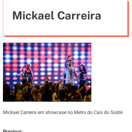
e
Mickael Carreira
s
Mickael Carreira em showcase no Metro do Cais do Sodré
Previous: