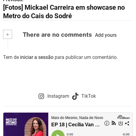
N
[Fotos] Mickael Carreira em showcase no
a
Metro do Cais do Sodré
v
+
There are no comments
e
Add yours
g
Tem de
iniciar a sessão
para publicar um comentário.
a
ç
ã
o
Instagram
TikTok
d
e
a