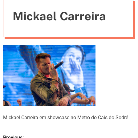
e
Mickael Carreira
s
Mickael Carreira em showcase no Metro do Cais do Sodré
Previous: