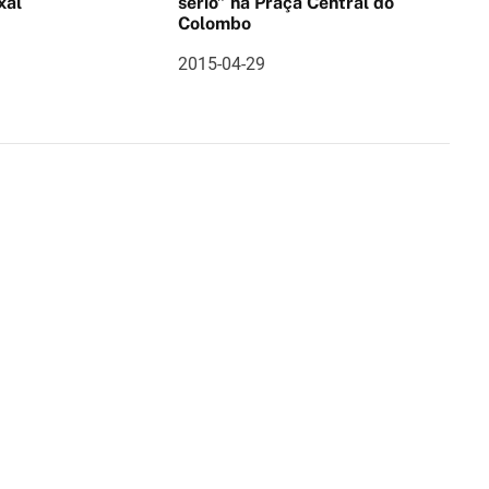
xal
sério” na Praça Central do
Colombo
2015-04-29