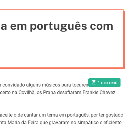
i
e
ta em português com
s
E
1 min read
êm convidado alguns músicos para tocarem temas deste
s
t
certo na Covilhã, os Prana desafiaram Frankie Chavez
i
m
a
t
e
aceite o de cantar um tema em português, por ter gostado
d
r
nta Maria da Feira que gravaram no simpático e eficiente
e
a
d