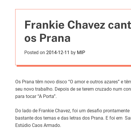
t
i
e
Frankie Chavez can
s
os Prana
Posted on
2014-12-11
by
MIP
Os Prana têm novo disco “O amor e outros azares” e t
seu novo trabalho. Depois de se terem cruzado num con
para tocar “A Porta”.
Do lado de Frankie Chavez, foi um desafio prontamente 
bastante dos temas e das letras dos Prana. E foi em Sa
Estúdio Caos Armado.