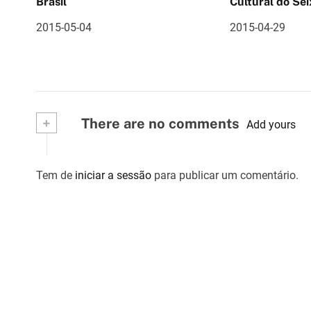
o
Brasil
Cultural do Sei
d
2015-05-04
2015-04-29
e
a
r
+
There are no comments
Add yours
t
i
Tem de
iniciar a sessão
para publicar um comentário.
g
o
s