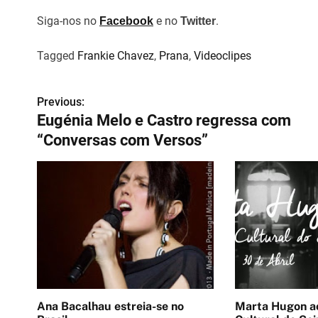
Siga-nos no
e no
.
Facebook
Twitter
Tagged
Frankie Chavez
,
Prana
,
Videoclipes
Previous:
N
Eugénia Melo e Castro regressa com
a
“Conversas com Versos”
v
e
g
a
ç
ã
Ana Bacalhau estreia-se no
Marta Hugon ao vivo 