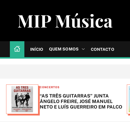
MIP Música
QUEM SOMOS
INÍCIO
CONTACTO
C
CONCERTOS
a
“AS TRÊS GUITARRAS” JUNTA
t
ÂNGELO FREIRE, JOSÉ MANUEL
NETO E LUÍS GUERREIRO EM PALCO
e
g
o
r