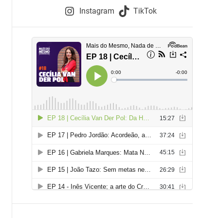
e
Instagram
TikTok
i
e
s