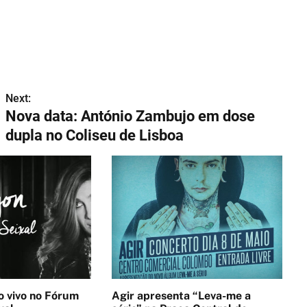
t
i
m
e
Next:
Nova data: António Zambujo em dose
dupla no Coliseu de Lisboa
no Fórum
Agir apresenta “Leva-me a