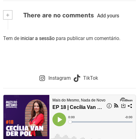
v
+
There are no comments
e
Add yours
g
Tem de
iniciar a sessão
para publicar um comentário.
a
ç
ã
o
Instagram
TikTok
d
e
a
r
t