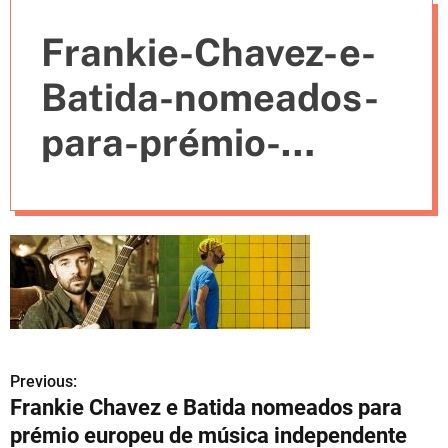
e
Frankie-Chavez-e-
s
Batida-nomeados-
para-prémio-
europeu-de-
música-
independente
Previous:
N
Frankie Chavez e Batida nomeados para
a
prémio europeu de música independente