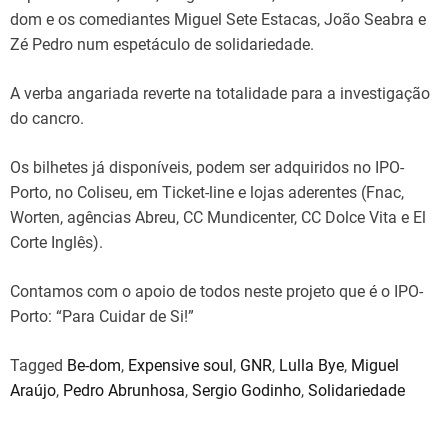
dom e os comediantes Miguel Sete Estacas, João Seabra e
Zé Pedro num espetáculo de solidariedade.
A verba angariada reverte na totalidade para a investigação
do cancro.
Os bilhetes já disponíveis, podem ser adquiridos no IPO-
Porto, no Coliseu, em Ticket-line e lojas aderentes (Fnac,
Worten, agências Abreu, CC Mundicenter, CC Dolce Vita e El
Corte Inglês).
Contamos com o apoio de todos neste projeto que é o IPO-
Porto: “Para Cuidar de Si!”
Tagged
Be-dom
,
Expensive soul
,
GNR
,
Lulla Bye
,
Miguel
Araújo
,
Pedro Abrunhosa
,
Sergio Godinho
,
Solidariedade