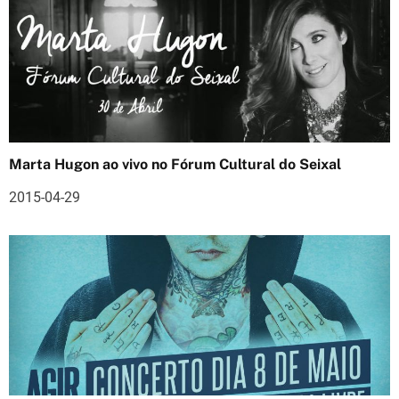
r
t
i
g
o
Marta Hugon ao vivo no Fórum Cultural do Seixal
s
2015-04-29