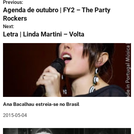
Previous:
N
Agenda de outubro | FY2 – The Party
a
Rockers
v
Next:
Letra | Linda Martini – Volta
e
g
a
ç
ã
o
Ana Bacalhau estreia-se no Brasil
d
2015-05-04
e
a