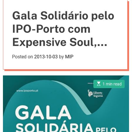
e
Gala Solidário pelo
s
IPO-Porto com
Expensive Soul,
Pedro Abrunhosa,
Posted on
2013-10-03
by
MIP
GNR e muitos mais
E
1 min read
s
t
i
m
a
t
e
d
r
e
a