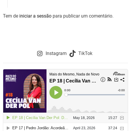
g
Tem de
iniciar a sessão
para publicar um comentário.
a
ç
ã
o
Instagram
TikTok
d
e
a
r
t
i
g