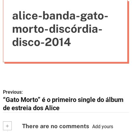
e
alice-banda-gato-
s
morto-discórdia-
disco-2014
Previous:
N
“Gato Morto” é o primeiro single do álbum
a
de estreia dos Alice
v
+
There are no comments
e
Add yours