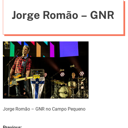
e
Jorge Romão – GNR
s
Jorge Romão – GNR no Campo Pequeno
Previous: