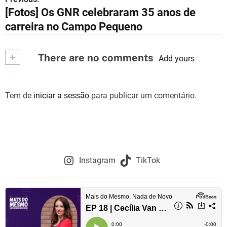
N
[Fotos] Os GNR celebraram 35 anos de
a
carreira no Campo Pequeno
v
+
There are no comments
e
Add yours
g
Tem de
iniciar a sessão
para publicar um comentário.
a
ç
ã
o
Instagram
TikTok
d
e
a