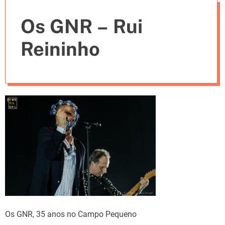
e
Os GNR – Rui
s
Reininho
Os GNR, 35 anos no Campo Pequeno