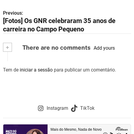
Previous:
N
[Fotos] Os GNR celebraram 35 anos de
a
carreira no Campo Pequeno
v
+
There are no comments
e
Add yours
g
Tem de
iniciar a sessão
para publicar um comentário.
a
ç
ã
o
Instagram
TikTok
d
e