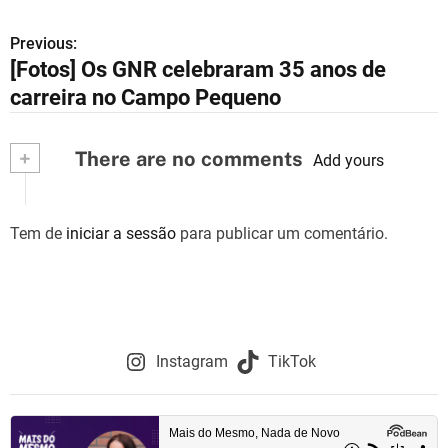
Previous:
N
[Fotos] Os GNR celebraram 35 anos de
a
carreira no Campo Pequeno
v
+
There are no comments
e
Add yours
g
Tem de
iniciar a sessão
para publicar um comentário.
a
ç
ã
o
Instagram
TikTok
d
e