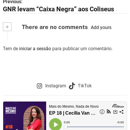
Previous:
N
GNR levam “Caixa Negra” aos Coliseus
a
v
+
There are no comments
Add yours
e
g
Tem de
iniciar a sessão
para publicar um comentário.
a
ç
ã
Instagram
TikTok
o
d
e
a