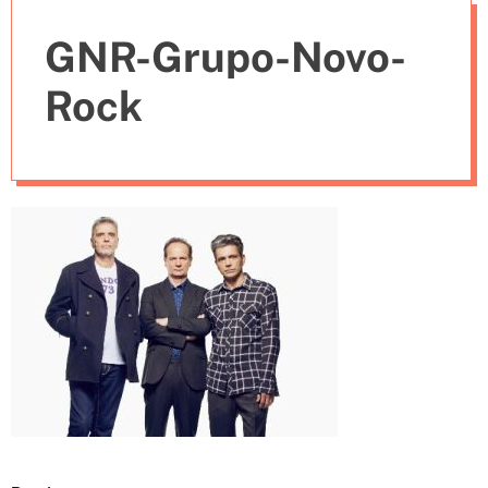
e
GNR-Grupo-Novo-
s
Rock