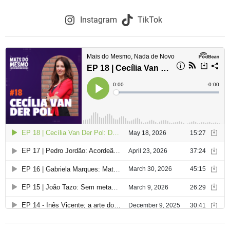
o
Instagram
TikTok
d
e
a
r
t
i
g
o
s