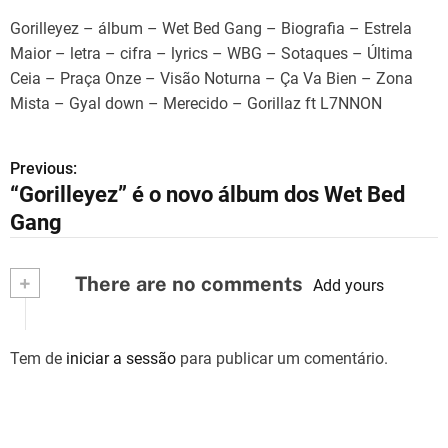
Gorilleyez – álbum – Wet Bed Gang – Biografia – Estrela
Maior – letra – cifra – lyrics – WBG – Sotaques – Última
Ceia – Praça Onze – Visão Noturna – Ça Va Bien – Zona
Mista – Gyal down – Merecido – Gorillaz ft L7NNON
Previous:
N
“Gorilleyez” é o novo álbum dos Wet Bed
a
Gang
v
+
There are no comments
e
Add yours
g
Tem de
iniciar a sessão
para publicar um comentário.
a
ç
ã