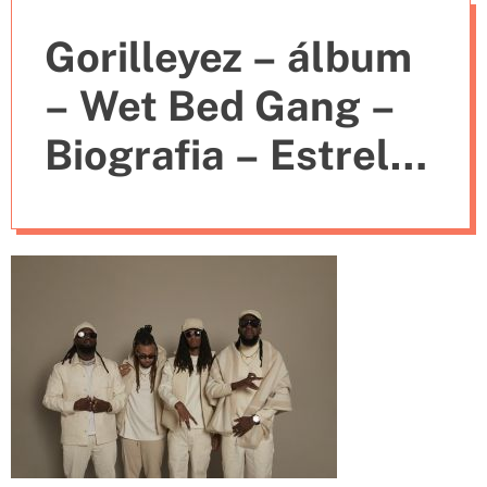
e
Gorilleyez – álbum
s
– Wet Bed Gang –
Biografia – Estrela
Maior – letra – cifra
– lyrics – WBG