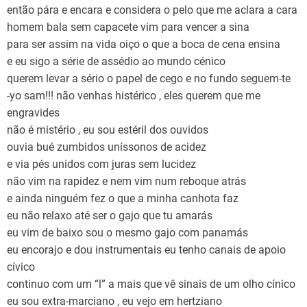
então pára e encara e considera o pelo que me aclara a cara
homem bala sem capacete vim para vencer a sina
para ser assim na vida oiço o que a boca de cena ensina
e eu sigo a série de assédio ao mundo cénico
querem levar a sério o papel de cego e no fundo seguem-te
-yo sam!!! não venhas histérico , eles querem que me
engravides
não é mistério , eu sou estéril dos ouvidos
ouvia bué zumbidos uníssonos de acidez
e via pés unidos com juras sem lucidez
não vim na rapidez e nem vim num reboque atrás
e ainda ninguém fez o que a minha canhota faz
eu não relaxo até ser o gajo que tu amarás
eu vim de baixo sou o mesmo gajo com panamás
eu encorajo e dou instrumentais eu tenho canais de apoio
cívico
continuo com um “l” a mais que vê sinais de um olho cínico
eu sou extra-marciano , eu vejo em hertziano