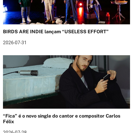
ã
o
d
BIRDS ARE INDIE lançam “USELESS EFFORT”
e
2026-07-31
a
r
t
i
g
o
s
“Fica” é o novo single do cantor e compositor Carlos
Félix
2026-07-28