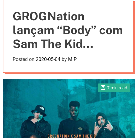
e
GROGNation
s
lançam “Body” com
Sam The Kid
[LETRA]
Posted on
2020-05-04
by
MIP
E
7 min read
s
t
i
m
a
t
e
d
r
e
a