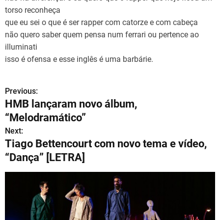
torso reconheça
que eu sei o que é ser rapper com catorze e com cabeça
não quero saber quem pensa num ferrari ou pertence ao
illuminati
isso é ofensa e esse inglês é uma barbárie.
Previous:
N
HMB lançaram novo álbum,
a
“Melodramático”
v
Next:
Tiago Bettencourt com novo tema e vídeo,
e
“Dança” [LETRA]
g
a
ç