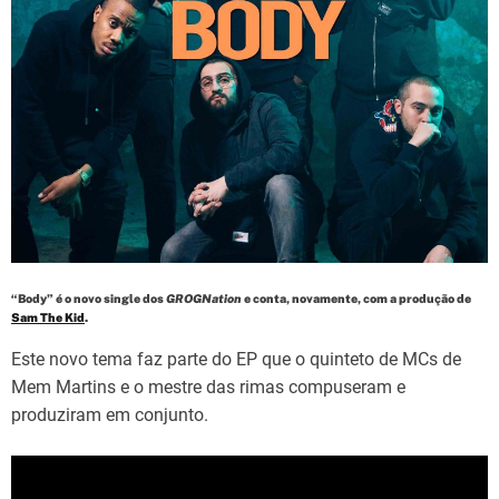
d
t
i
m
e
“Body” é o novo single dos
GROGNation
e conta, novamente, com a produção de
Sam The Kid
.
Este novo tema faz parte do EP que o quinteto de MCs de
Mem Martins e o mestre das rimas compuseram e
produziram em conjunto.