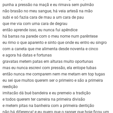
punha a pressão na maçã e eu rimava sem pulmão
não brasão no meu sangue, há veia artesã na mão
subi e só fazia cara de mau a um cara de pau
que me via com uma cara de degrau
então aprende isso, eu nunca fui apêndice
há barras na parede com o meu nome num parêntese
eu rimo o que aparento e sinto que onde eu entro eu singro
com a caneta que me alimenta desde noventa e cinco
e agora há datas e fortunas
gravatas metem patas em alturas muito oportunas
mas eu nunca escrevi com pressão, ela entope tubas
então nunca me comparem nem me metam em top tugas
eu sei que muitos querem ser o primeiro e são a primeira
reedição
imitacão dá bué bandeira e eu premeio a tradição
e todos querem ter carreira na primeira divisão
e metem pitas na banheira com a primeira dentição
não há diferença! e eu quero que o rapper que hoje ficou um