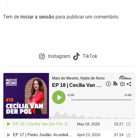
g
Tem de
iniciar a sessão
para publicar um comentário.
a
ç
ã
o
Instagram
TikTok
d
e
a
r
t
i
g