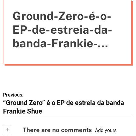
e
Ground-Zero-é-o-
s
EP-de-estreia-da-
banda-Frankie-
Shue
Previous:
N
“Ground Zero” é o EP de estreia da banda
a
Frankie Shue
v
+
There are no comments
e
Add yours