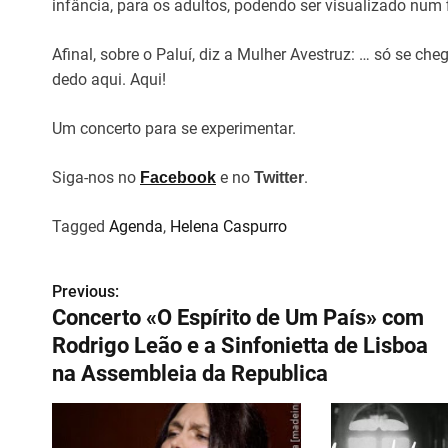
infância, para os adultos, podendo ser visualizado num 
Afinal, sobre o Paluí, diz a Mulher Avestruz: … só se che
dedo aqui. Aqui!
Um concerto para se experimentar.
Siga-nos no
e no
.
Facebook
Twitter
Tagged
Agenda
,
Helena Caspurro
Previous:
N
Concerto «O Espírito de Um País» com
a
Rodrigo Leão e a Sinfonietta de Lisboa
v
na Assembleia da Republica
e