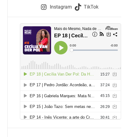
e
Instagram
TikTok
i
e
s