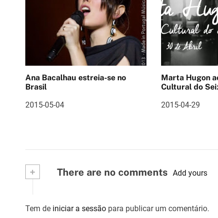
g
a
ç
ã
o
Ana Bacalhau estreia-se no
Marta Hugon ao vivo 
Brasil
Cultural do Sei
d
2015-05-04
2015-04-29
e
a
r
t
+
There are no comments
Add yours
i
g
Tem de
iniciar a sessão
para publicar um comentário.