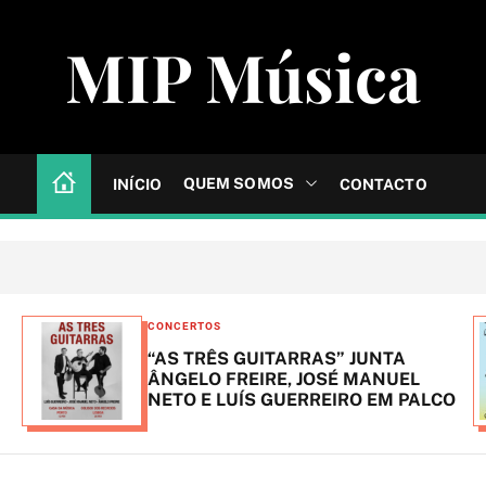
MIP Música
QUEM SOMOS
INÍCIO
CONTACTO
C
CONCERTOS
a
“AS TRÊS GUITARRAS” JUNTA
t
ÂNGELO FREIRE, JOSÉ MANUEL
NETO E LUÍS GUERREIRO EM PALCO
e
g
o
r