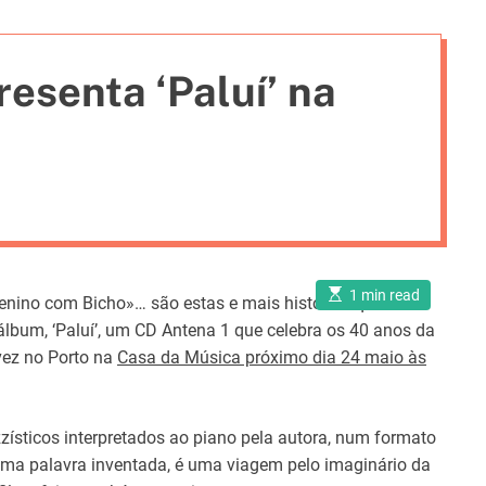
i
e
esenta ‘Paluí’ na
s
E
1 min read
Menino com Bicho»… são estas e mais histórias que
s
t
álbum, ‘Paluí’, um CD Antena 1 que celebra os 40 anos da
i
m
vez no Porto na
Casa da Música próximo dia 24 maio às
a
t
e
d
r
sticos interpretados ao piano pela autora, num formato
e
a
 uma palavra inventada, é uma viagem pelo imaginário da
d