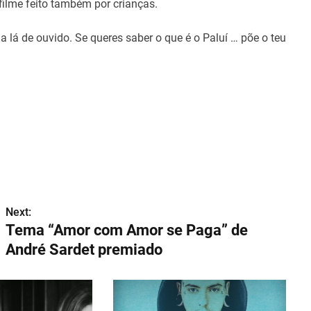
t
filme feito também por crianças.
i
m
e
ga lá de ouvido. Se queres saber o que é o Paluí … põe o teu
Next:
Tema “Amor com Amor se Paga” de
André Sardet premiado