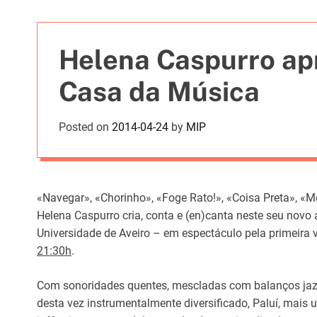
t
i
e
Helena Caspurro apr
s
Casa da Música
Posted on
2014-04-24
by
MIP
«Navegar», «Chorinho», «Foge Rato!», «Coisa Preta», «
Helena Caspurro cria, conta e (en)canta neste seu novo 
Universidade de Aveiro – em espectáculo pela primeira 
21:30h
.
Com sonoridades quentes, mescladas com balanços jazzí
desta vez instrumentalmente diversificado, Paluí, mais