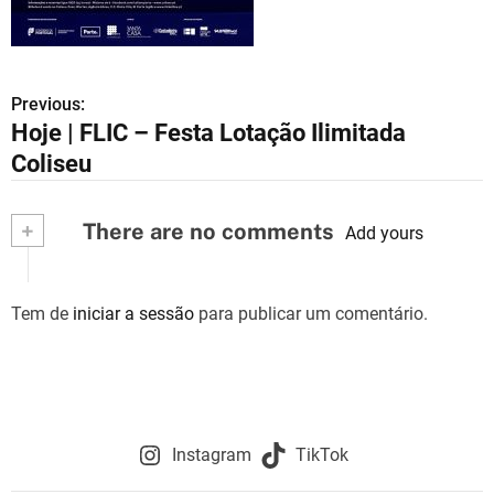
Previous:
N
Hoje | FLIC – Festa Lotação Ilimitada
a
Coliseu
v
+
There are no comments
e
Add yours
g
Tem de
iniciar a sessão
para publicar um comentário.
a
ç
ã
o
Instagram
TikTok
d