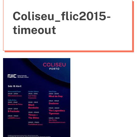
e
Coliseu_flic2015-
s
timeout