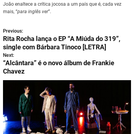
João enaltece a crítica jocosa a um país que é, cada vez
mais, “
para inglês ver
”.
Previous:
N
Rita Rocha lança o EP “A Miúda do 319”,
a
single com Bárbara Tinoco [LETRA]
v
Next:
“Alcântara” é o novo álbum de Frankie
e
Chavez
g
a
ç
ã
o