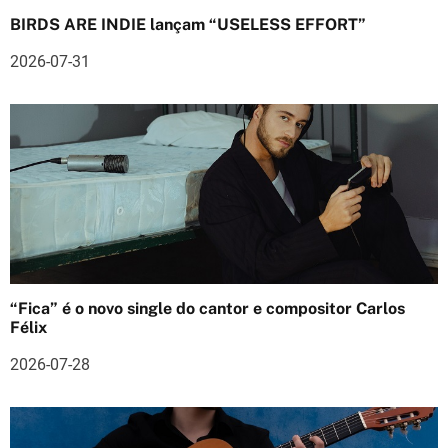
d
BIRDS ARE INDIE lançam “USELESS EFFORT”
e
2026-07-31
a
r
t
i
g
o
s
“Fica” é o novo single do cantor e compositor Carlos
Félix
2026-07-28