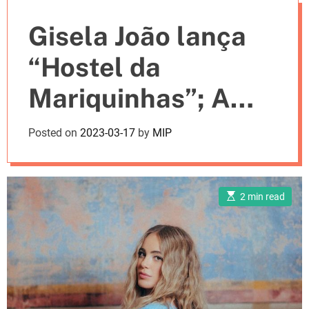
e
Gisela João lança
s
“Hostel da
Mariquinhas”; A
Casa da
Posted on
2023-03-17
by
MIP
Mariquinhas dos
tempos modernos
E
2 min read
s
t
i
m
a
t
e
d
r
e
a