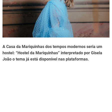
d
t
i
m
e
A Casa da Mariquinhas dos tempos modernos seria um
hostel: “Hostel da Mariquinhas” interpretado por Gisela
João o tema já está disponível nas plataformas.