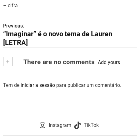
– cifra
Previous:
N
“Imaginar” é o novo tema de Lauren
a
[LETRA]
v
+
There are no comments
e
Add yours
g
Tem de
iniciar a sessão
para publicar um comentário.
a
ç
ã
o
Instagram
TikTok
d