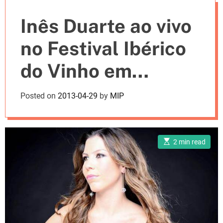
e
Inês Duarte ao vivo
s
no Festival Ibérico
do Vinho em
Setúbal
Posted on
2013-04-29
by
MIP
E
2 min read
s
t
i
m
a
t
e
d
r
e
a