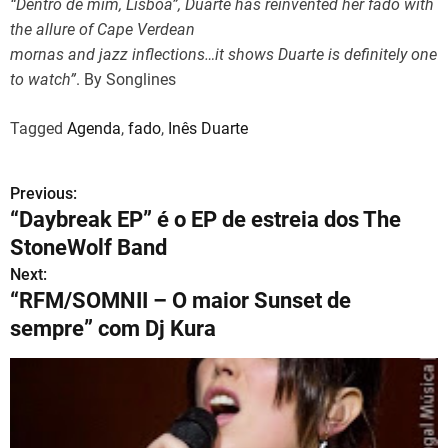
“Dentro de mim, Lisboa”, Duarte has reinvented her fado with
the allure of Cape Verdean
mornas and jazz inflections…it shows Duarte is definitely one
to watch”
. By Songlines
Tagged
Agenda
,
fado
,
Inês Duarte
Previous:
N
“Daybreak EP” é o EP de estreia dos The
a
StoneWolf Band
v
Next:
“RFM/SOMNII – O maior Sunset de
e
sempre” com Dj Kura
g
a
ç