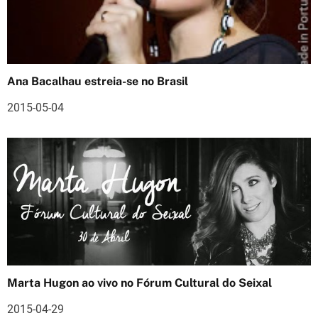
ã
o
d
Ana Bacalhau estreia-se no Brasil
e
2015-05-04
a
r
t
i
g
o
s
Marta Hugon ao vivo no Fórum Cultural do Seixal
2015-04-29