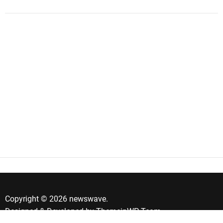
Copyright © 2026 newswave.
Designed & Developed by
ThemeinWP Team