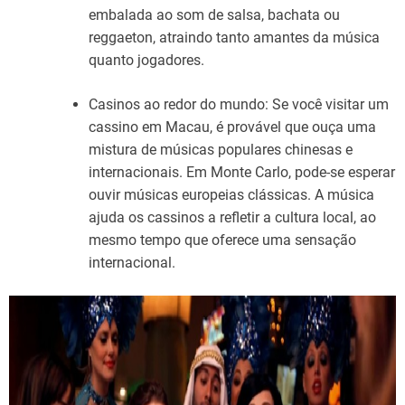
embalada ao som de salsa, bachata ou
reggaeton, atraindo tanto amantes da música
quanto jogadores.
Casinos ao redor do mundo: Se você visitar um
cassino em Macau, é provável que ouça uma
mistura de músicas populares chinesas e
internacionais. Em Monte Carlo, pode-se esperar
ouvir músicas europeias clássicas. A música
ajuda os cassinos a refletir a cultura local, ao
mesmo tempo que oferece uma sensação
internacional.