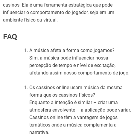
casinos. Ela é uma ferramenta estratégica que pode
influenciar o comportamento do jogador, seja em um
ambiente físico ou virtual.
FAQ
A música afeta a forma como jogamos?
Sim, a música pode influenciar nossa
percepção de tempo e nível de excitação,
afetando assim nosso comportamento de jogo.
Os cassinos online usam música da mesma
forma que os cassinos físicos?
Enquanto a intenção é similar – criar uma
atmosfera envolvente – a aplicação pode variar.
Cassinos online têm a vantagem de jogos
temáticos onde a música complementa a
narrativa.