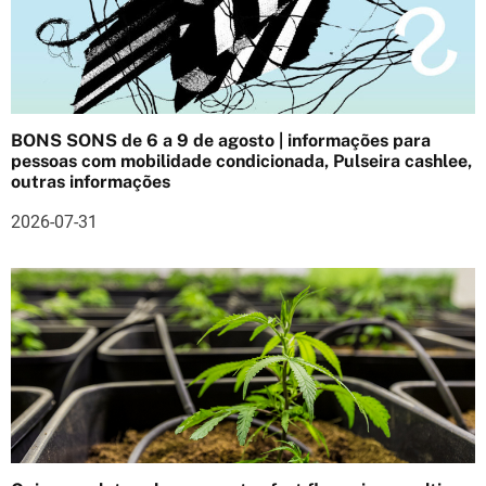
ã
o
d
BONS SONS de 6 a 9 de agosto | informações para
e
pessoas com mobilidade condicionada, Pulseira cashlee,
outras informações
a
2026-07-31
r
t
i
g
o
s