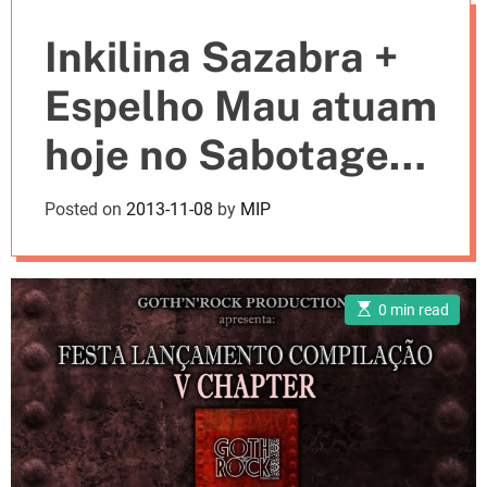
e
Inkilina Sazabra +
s
Espelho Mau atuam
hoje no Sabotage
Rock Club
Posted on
2013-11-08
by
MIP
E
0 min read
s
t
i
m
a
t
e
d
r
e
a