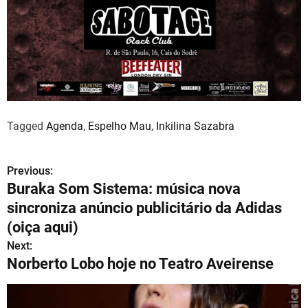
Tagged
Agenda
,
Espelho Mau
,
Inkilina Sazabra
Previous:
N
Buraka Som Sistema: música nova
a
sincroniza anúncio publicitário da Adidas
v
(oiça aqui)
Next:
e
Norberto Lobo hoje no Teatro Aveirense
g
a